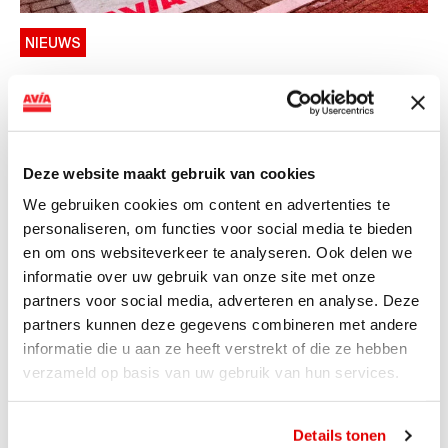
NIEUWS
AVIA VOLT en Fletcher Hotels starten
landelijke uitrol van DC-
snellaadinfrastructuur
Deze website maakt gebruik van cookies
AVIA VOLT en Fletcher Hotels starten landelijke uitrol
We gebruiken cookies om content en advertenties te
van DC-snellaadinfrastructuur AVIA VOLT en...
personaliseren, om functies voor social media te bieden
Lees verder
en om ons websiteverkeer te analyseren. Ook delen we
informatie over uw gebruik van onze site met onze
partners voor social media, adverteren en analyse. Deze
partners kunnen deze gegevens combineren met andere
informatie die u aan ze heeft verstrekt of die ze hebben
verzameld op basis van uw gebruik van hun services.
Details tonen