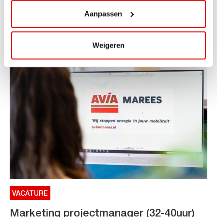
Aanpassen
ViaAVIA Super Deal: €25 korting bij ViaLuxury Hotels
Toe aan een ontspannen nachtje...
Lees verder
Weigeren
VACATURE
Marketing projectmanager (32-40uur)