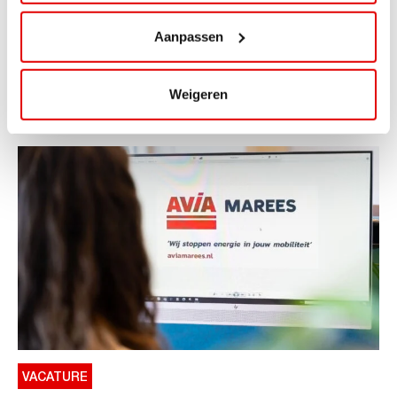
ViaLuxury Hotels
Aanpassen
ViaAVIA Super Deal: €25 korting bij ViaLuxury Hotels
Toe aan een ontspannen nachtje...
Weigeren
Lees verder
VACATURE