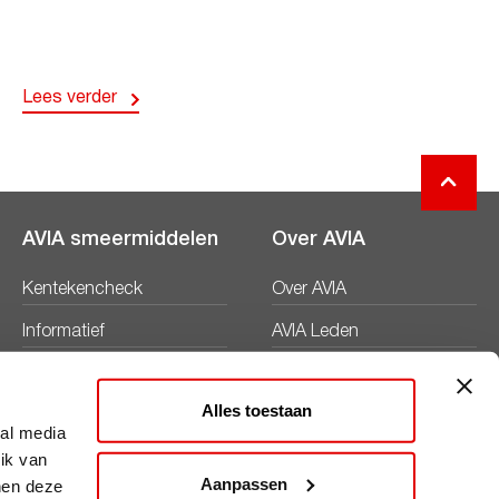
Lees verder
AVIA smeermiddelen
Over AVIA
Kentekencheck
Over AVIA
Informatief
AVIA Leden
Productbladen
Nieuws
Alles toestaan
Veiligheidsbladen
Duurzaamheid
ial media
ik van
Werken bij
Aanpassen
nen deze