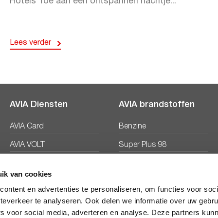
Hotels Toe aan een ontspannen nachtje...
Lees verder
AVIA Diensten
AVIA brandstoffen
AVIA Card
Benzine
AVIA VOLT
Super Plus 98
AVIA Energie
Diesel
ik van cookies
Ecosave
ontent en advertenties te personaliseren, om functies voor soc
teverkeer te analyseren. Ook delen we informatie over uw gebru
rs voor social media, adverteren en analyse. Deze partners kun