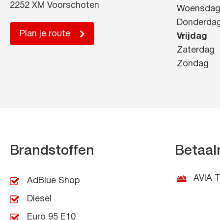
2252 XM Voorschoten
Woensda
Donderda
Plan je route
Vrijdag
Zaterdag
Zondag
Brandstoffen
Betaal
AVIA T
AdBlue Shop
Diesel
Euro 95 E10