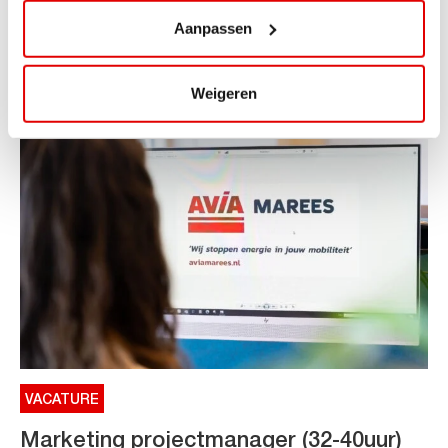
Aanpassen
ViaAVIA Super Deal: €25 korting bij ViaLuxury Hotels
Toe aan een ontspannen nachtje...
Lees verder
Weigeren
VACATURE
Marketing projectmanager (32-40uur)