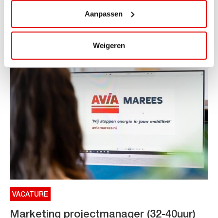
Aanpassen
ViaAVIA Super Deal: €25 korting bij ViaLuxury Hotels
Toe aan een ontspannen nachtje...
Lees verder
Weigeren
VACATURE
Marketing projectmanager (32-40uur)