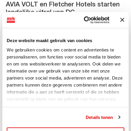
AVIA VOLT en Fletcher Hotels starten
landelijke uitrol van DC-
snellaadinfrastructuur
AVIA VOLT en Fletcher Hotels starten landelijke uitrol
van DC-snellaadinfrastructuur AVIA VOLT en...
Deze website maakt gebruik van cookies
Lees verder
We gebruiken cookies om content en advertenties te
personaliseren, om functies voor social media te bieden
en om ons websiteverkeer te analyseren. Ook delen we
informatie over uw gebruik van onze site met onze
partners voor social media, adverteren en analyse. Deze
partners kunnen deze gegevens combineren met andere
informatie die u aan ze heeft verstrekt of die ze hebben
verzameld op basis van uw gebruik van hun services.
Details tonen