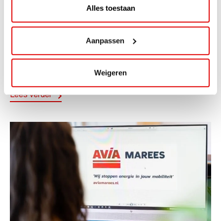
Alles toestaan
ACTIE
ViaAVIA Super Deal: 20% korting bij
Aanpassen
ViaLuxury Hotels
ViaAVIA Super Deal: €25 korting bij ViaLuxury Hotels
Weigeren
Toe aan een ontspannen nachtje...
Lees verder