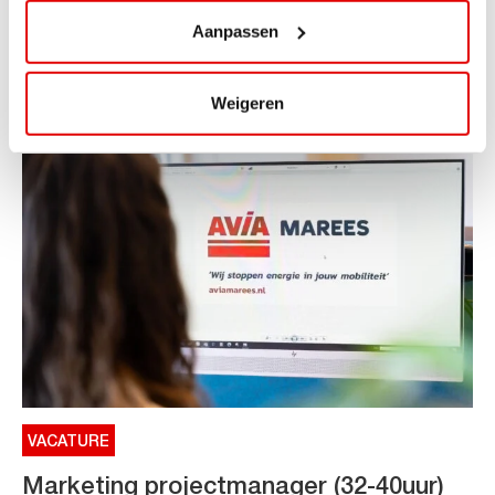
Aanpassen
ViaAVIA Super Deal: €25 korting bij ViaLuxury Hotels
Toe aan een ontspannen nachtje...
Lees verder
Weigeren
VACATURE
Marketing projectmanager (32-40uur)