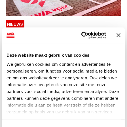
NIEUWS
AVIA VOLT en Fletcher Hotels starten
landelijke uitrol van DC-
snellaadinfrastructuur
Deze website maakt gebruik van cookies
AVIA VOLT en Fletcher Hotels starten landelijke uitrol
We gebruiken cookies om content en advertenties te
van DC-snellaadinfrastructuur AVIA VOLT en...
personaliseren, om functies voor social media te bieden
en om ons websiteverkeer te analyseren. Ook delen we
Lees verder
informatie over uw gebruik van onze site met onze
partners voor social media, adverteren en analyse. Deze
partners kunnen deze gegevens combineren met andere
informatie die u aan ze heeft verstrekt of die ze hebben
verzameld op basis van uw gebruik van hun services.