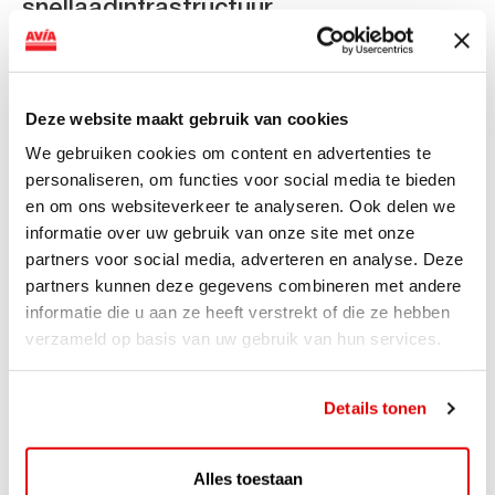
snellaadinfrastructuur
AVIA VOLT en Fletcher Hotels starten landelijke uitrol
van DC-snellaadinfrastructuur AVIA VOLT en...
Lees verder
Deze website maakt gebruik van cookies
We gebruiken cookies om content en advertenties te
personaliseren, om functies voor social media te bieden
en om ons websiteverkeer te analyseren. Ook delen we
informatie over uw gebruik van onze site met onze
partners voor social media, adverteren en analyse. Deze
partners kunnen deze gegevens combineren met andere
informatie die u aan ze heeft verstrekt of die ze hebben
verzameld op basis van uw gebruik van hun services.
Details tonen
ACTIE
Alles toestaan