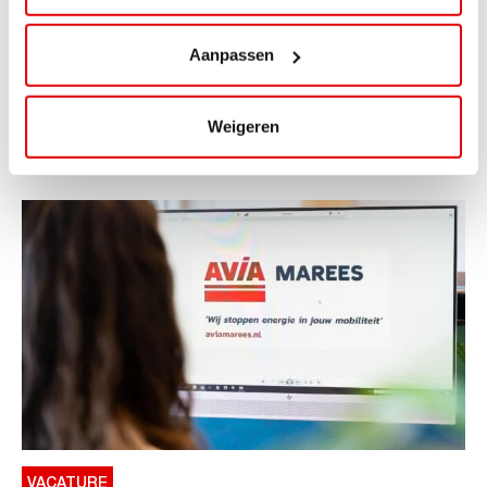
ViaAVIA Super Deal: 20% korting bij
ViaLuxury Hotels
Aanpassen
ViaAVIA Super Deal: €25 korting bij ViaLuxury Hotels
Toe aan een ontspannen nachtje...
Weigeren
Lees verder
VACATURE