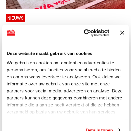
NIEUWS
AVIA VOLT en Fletcher Hotels starten
landelijke uitrol van DC-
snellaadinfrastructuur
Deze website maakt gebruik van cookies
AVIA VOLT en Fletcher Hotels starten landelijke uitrol
We gebruiken cookies om content en advertenties te
van DC-snellaadinfrastructuur AVIA VOLT en...
personaliseren, om functies voor social media te bieden
Lees verder
en om ons websiteverkeer te analyseren. Ook delen we
informatie over uw gebruik van onze site met onze
partners voor social media, adverteren en analyse. Deze
partners kunnen deze gegevens combineren met andere
informatie die u aan ze heeft verstrekt of die ze hebben
verzameld op basis van uw gebruik van hun services.
Details tonen