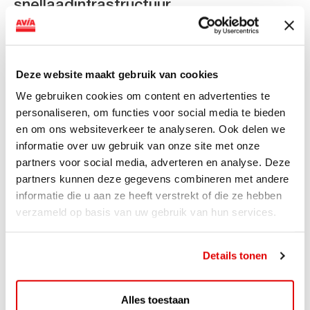
snellaadinfrastructuur
AVIA VOLT en Fletcher Hotels starten landelijke uitrol
van DC-snellaadinfrastructuur AVIA VOLT en...
Lees verder
Deze website maakt gebruik van cookies
We gebruiken cookies om content en advertenties te
personaliseren, om functies voor social media te bieden
en om ons websiteverkeer te analyseren. Ook delen we
informatie over uw gebruik van onze site met onze
partners voor social media, adverteren en analyse. Deze
partners kunnen deze gegevens combineren met andere
informatie die u aan ze heeft verstrekt of die ze hebben
verzameld op basis van uw gebruik van hun services.
Details tonen
ACTIE
Alles toestaan