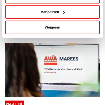
ViaAVIA Super Deal: 20% korting bij
ViaLuxury Hotels
Aanpassen
ViaAVIA Super Deal: €25 korting bij ViaLuxury Hotels
Toe aan een ontspannen nachtje...
Weigeren
Lees verder
VACATURE