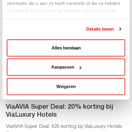
Lees verder
informatie die u aan ze heeft verstrekt of die ze hebben
verzameld op basis van uw gebruik van hun services.
Details tonen
Alles toestaan
Aanpassen
Weigeren
ACTIE
ViaAVIA Super Deal: 20% korting bij
ViaLuxury Hotels
ViaAVIA Super Deal: €25 korting bij ViaLuxury Hotels