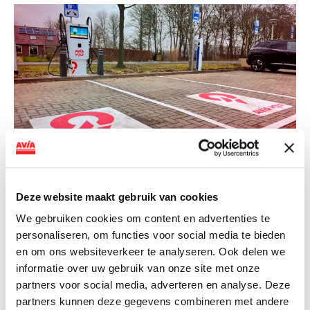
NIEUWS
Deze website maakt gebruik van cookies
AVIA VOLT en Fletcher Hotels starten
We gebruiken cookies om content en advertenties te
landelijke uitrol van DC-
personaliseren, om functies voor social media te bieden
snellaadinfrastructuur
en om ons websiteverkeer te analyseren. Ook delen we
informatie over uw gebruik van onze site met onze
AVIA VOLT en Fletcher Hotels starten landelijke uitrol
partners voor social media, adverteren en analyse. Deze
van DC-snellaadinfrastructuur AVIA VOLT en...
partners kunnen deze gegevens combineren met andere