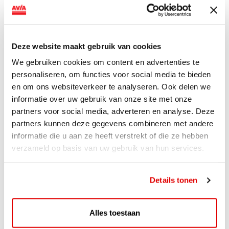
AVIA VOLT en Fletcher Hotels starten landelijke uitrol
van DC-snellaadinfrastructuur AVIA VOLT en...
Lees verder
Deze website maakt gebruik van cookies
We gebruiken cookies om content en advertenties te
personaliseren, om functies voor social media te bieden
en om ons websiteverkeer te analyseren. Ook delen we
informatie over uw gebruik van onze site met onze
partners voor social media, adverteren en analyse. Deze
partners kunnen deze gegevens combineren met andere
informatie die u aan ze heeft verstrekt of die ze hebben
verzameld op basis van uw gebruik van hun services.
Details tonen
ACTIE
Alles toestaan
ViaAVIA Super Deal: 20% korting bij