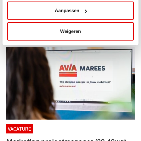
ViaLuxury Hotels
Aanpassen
ViaAVIA Super Deal: €25 korting bij ViaLuxury Hotels
Toe aan een ontspannen nachtje...
Lees verder
Weigeren
VACATURE