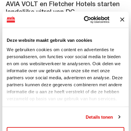
AVIA VOLT en Fletcher Hotels starten
landelijke uitrol van DC-
snellaadinfrastructuur
AVIA VOLT en Fletcher Hotels starten landelijke uitrol
van DC-snellaadinfrastructuur AVIA VOLT en...
Deze website maakt gebruik van cookies
Lees verder
We gebruiken cookies om content en advertenties te
personaliseren, om functies voor social media te bieden
en om ons websiteverkeer te analyseren. Ook delen we
informatie over uw gebruik van onze site met onze
partners voor social media, adverteren en analyse. Deze
partners kunnen deze gegevens combineren met andere
informatie die u aan ze heeft verstrekt of die ze hebben
verzameld op basis van uw gebruik van hun services.
Details tonen