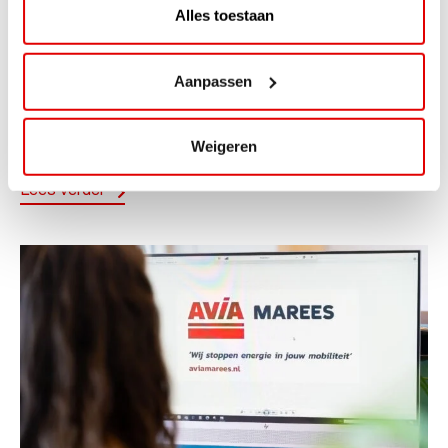
Alles toestaan
ACTIE
ViaAVIA Super Deal: 20% korting bij
Aanpassen
ViaLuxury Hotels
ViaAVIA Super Deal: €25 korting bij ViaLuxury Hotels
Weigeren
Toe aan een ontspannen nachtje...
Lees verder