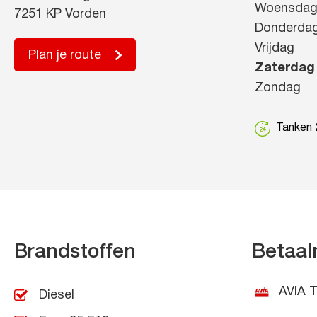
Woensda
7251 KP Vorden
Donderda
Vrijdag
Plan je route
Zaterdag
Zondag
Tanken 2
Brandstoffen
Betaal
AVIA T
Diesel