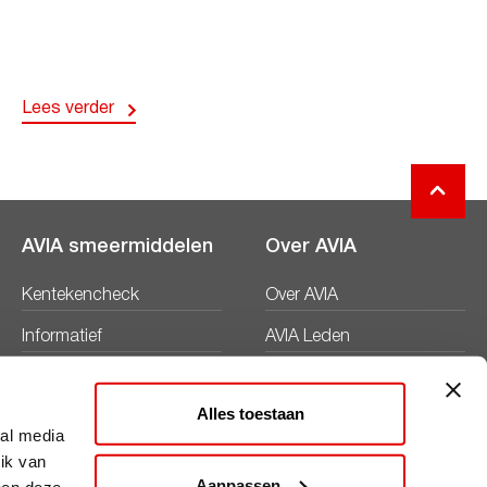
Lees verder
AVIA smeermiddelen
Over AVIA
Kentekencheck
Over AVIA
Informatief
AVIA Leden
Productbladen
Nieuws
Alles toestaan
Veiligheidsbladen
Duurzaamheid
ial media
ik van
Werken bij
Aanpassen