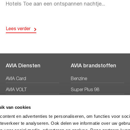
Hotels Toe aan een ontspannen nachtje...
Lees verder
AVIA Diensten
AVIA brandstoffen
AVIA Card
Benzine
AVIA VOLT
Super Plus 98
AVIA Energie
Diesel
ik van cookies
Ecosave
ontent en advertenties te personaliseren, om functies voor soc
teverkeer te analyseren. Ook delen we informatie over uw gebru