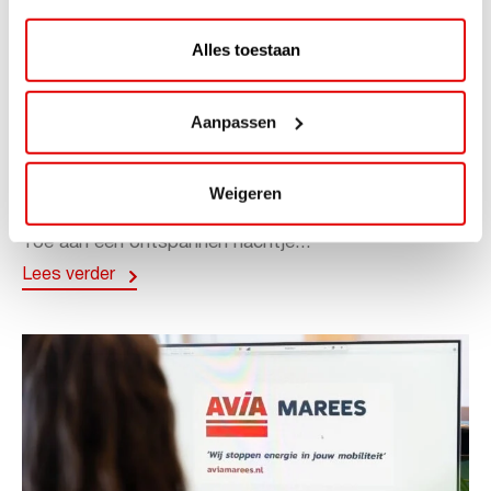
Alles toestaan
ACTIE
Aanpassen
ViaAVIA Super Deal: 20% korting bij
ViaLuxury Hotels
Weigeren
ViaAVIA Super Deal: €25 korting bij ViaLuxury Hotels
Toe aan een ontspannen nachtje...
Lees verder