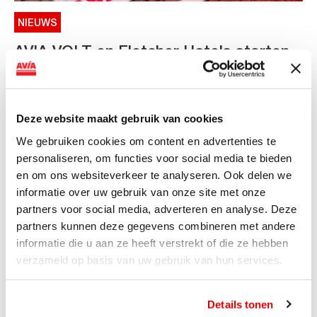
NIEUWS
AVIA VOLT en Fletcher Hotels starten
landelijke uitrol van DC-
snellaadinfrastructuur
Deze website maakt gebruik van cookies
AVIA VOLT en Fletcher Hotels starten landelijke uitrol
van DC-snellaadinfrastructuur AVIA VOLT en...
We gebruiken cookies om content en advertenties te
personaliseren, om functies voor social media te bieden
Lees verder
en om ons websiteverkeer te analyseren. Ook delen we
informatie over uw gebruik van onze site met onze
partners voor social media, adverteren en analyse. Deze
partners kunnen deze gegevens combineren met andere
informatie die u aan ze heeft verstrekt of die ze hebben
verzameld op basis van uw gebruik van hun services.
Details tonen