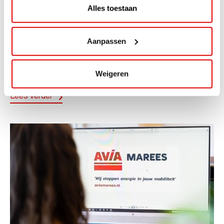
Alles toestaan
ACTIE
ViaAVIA Super Deal: 20% korting bij
Aanpassen
ViaLuxury Hotels
ViaAVIA Super Deal: €25 korting bij ViaLuxury Hotels
Weigeren
Toe aan een ontspannen nachtje...
Lees verder