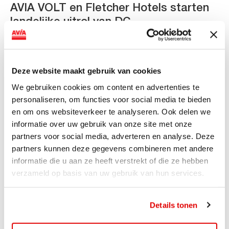
AVIA VOLT en Fletcher Hotels starten
landelijke uitrol van DC-
snellaadinfrastructuur
AVIA VOLT en Fletcher Hotels starten landelijke uitrol
van DC-snellaadinfrastructuur AVIA VOLT en...
Deze website maakt gebruik van cookies
Lees verder
We gebruiken cookies om content en advertenties te
personaliseren, om functies voor social media te bieden
en om ons websiteverkeer te analyseren. Ook delen we
informatie over uw gebruik van onze site met onze
partners voor social media, adverteren en analyse. Deze
partners kunnen deze gegevens combineren met andere
informatie die u aan ze heeft verstrekt of die ze hebben
verzameld op basis van uw gebruik van hun services.
Details tonen