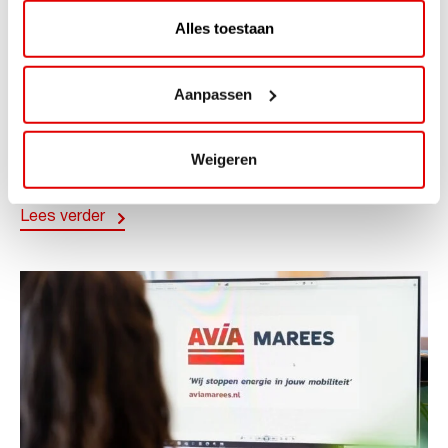
Alles toestaan
ACTIE
Aanpassen
ViaAVIA Super Deal: 20% korting bij
ViaLuxury Hotels
Weigeren
ViaAVIA Super Deal: €25 korting bij ViaLuxury Hotels
Toe aan een ontspannen nachtje...
Lees verder