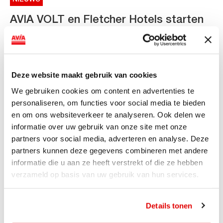
AVIA VOLT en Fletcher Hotels starten
landelijke uitrol van DC-
snellaadinfrastructuur
AVIA VOLT en Fletcher Hotels starten landelijke uitrol
Deze website maakt gebruik van cookies
van DC-snellaadinfrastructuur AVIA VOLT en...
We gebruiken cookies om content en advertenties te
Lees verder
personaliseren, om functies voor social media te bieden
en om ons websiteverkeer te analyseren. Ook delen we
informatie over uw gebruik van onze site met onze
partners voor social media, adverteren en analyse. Deze
partners kunnen deze gegevens combineren met andere
informatie die u aan ze heeft verstrekt of die ze hebben
verzameld op basis van uw gebruik van hun services.
Details tonen