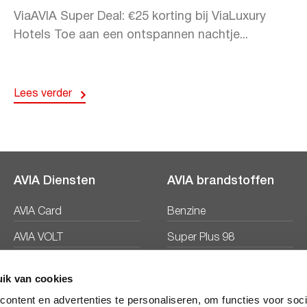
ViaAVIA Super Deal: €25 korting bij ViaLuxury
Hotels Toe aan een ontspannen nachtje...
Lees verder
AVIA Diensten
AVIA brandstoffen
AVIA Card
Benzine
AVIA VOLT
Super Plus 98
AVIA Energie
Diesel
ik van cookies
Ecosave
ontent en advertenties te personaliseren, om functies voor soc