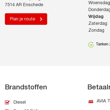
Woensda
7514 AR Enschede
Donderda
Vrijdag
Plan je route
Zaterdag
Zondag
Tanken 2
Brandstoffen
Betaal
AVIA T
Diesel