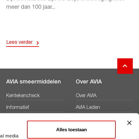
meer dan 100 jaar...
Lees verder
AVIA smeermiddelen
Over AVIA
Kentekencheck
Over AVIA
Informatief
AVIA Leden
Productbladen
Nieuws
Alles toestaan
Veiligheidsbladen
Duurzaamheid
ial media