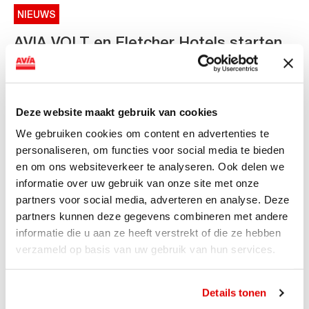
NIEUWS
AVIA VOLT en Fletcher Hotels starten
landelijke uitrol van DC-
snellaadinfrastructuur
AVIA VOLT en Fletcher Hotels starten landelijke uitrol
Deze website maakt gebruik van cookies
van DC-snellaadinfrastructuur AVIA VOLT en...
We gebruiken cookies om content en advertenties te
Lees verder
personaliseren, om functies voor social media te bieden
en om ons websiteverkeer te analyseren. Ook delen we
informatie over uw gebruik van onze site met onze
partners voor social media, adverteren en analyse. Deze
partners kunnen deze gegevens combineren met andere
informatie die u aan ze heeft verstrekt of die ze hebben
verzameld op basis van uw gebruik van hun services.
Details tonen