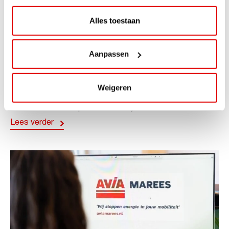
Alles toestaan
ACTIE
Aanpassen
ViaAVIA Super Deal: 20% korting bij
ViaLuxury Hotels
Weigeren
ViaAVIA Super Deal: €25 korting bij ViaLuxury Hotels
Toe aan een ontspannen nachtje...
Lees verder