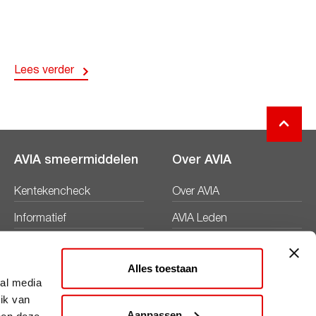
Lees verder
AVIA smeermiddelen
Over AVIA
Kentekencheck
Over AVIA
Informatief
AVIA Leden
Productbladen
Nieuws
Alles toestaan
Veiligheidsbladen
Duurzaamheid
ial media
ik van
Werken bij
Aanpassen