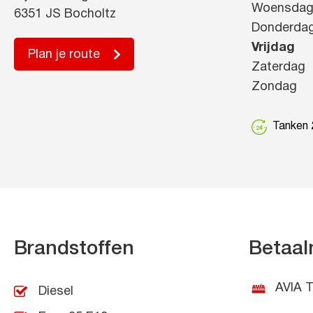
Woensda
6351 JS Bocholtz
Donderda
Vrijdag
Plan je route
Zaterdag
Zondag
Tanken 2
Brandstoffen
Betaal
AVIA T
Diesel