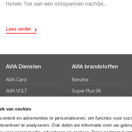
Hotels Toe aan een ontspannen nachtje...
Lees verder
AVIA Diensten
AVIA brandstoffen
AVIA Card
Benzine
AVIA VOLT
Super Plus 98
AVIA Energie
Diesel
ik van cookies
Ecosave
ontent en advertenties te personaliseren, om functies voor soc
teverkeer te analyseren. Ook delen we informatie over uw gebru