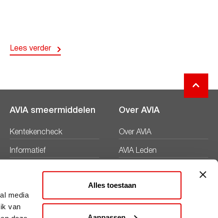
Lees verder
AVIA smeermiddelen
Over AVIA
Kentekencheck
Over AVIA
Informatief
AVIA Leden
Productbladen
Nieuws
Alles toestaan
Veiligheidsbladen
Duurzaamheid
ial media
ik van
Werken bij
Aanpassen