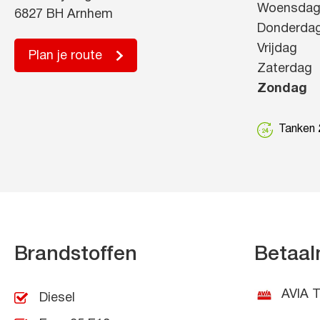
Woensda
6827 BH Arnhem
Donderda
Vrijdag
Plan je route
Zaterdag
Zondag
Tanken 2
Brandstoffen
Betaal
AVIA T
Diesel