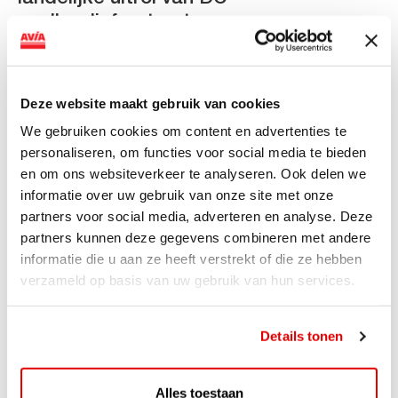
snellaadinfrastructuur
AVIA VOLT en Fletcher Hotels starten landelijke uitrol
van DC-snellaadinfrastructuur AVIA VOLT en...
Deze website maakt gebruik van cookies
Lees verder
We gebruiken cookies om content en advertenties te
personaliseren, om functies voor social media te bieden
en om ons websiteverkeer te analyseren. Ook delen we
informatie over uw gebruik van onze site met onze
partners voor social media, adverteren en analyse. Deze
partners kunnen deze gegevens combineren met andere
informatie die u aan ze heeft verstrekt of die ze hebben
verzameld op basis van uw gebruik van hun services.
Details tonen
ACTIE
Alles toestaan