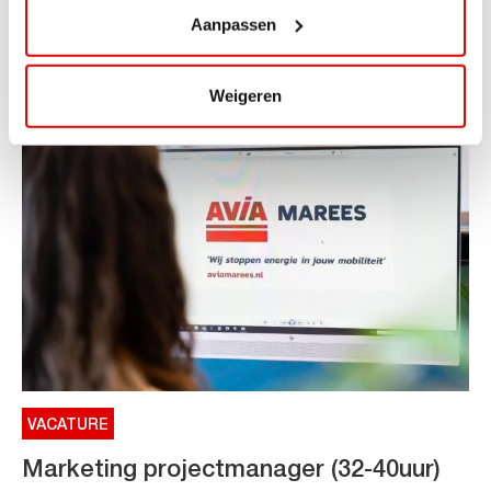
ViaAVIA Super Deal: €25 korting bij ViaLuxury Hotels
Aanpassen
Toe aan een ontspannen nachtje...
Lees verder
Weigeren
VACATURE
Marketing projectmanager (32-40uur)