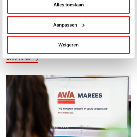
Alles toestaan
ACTIE
ViaAVIA Super Deal: 20% korting bij
Aanpassen
ViaLuxury Hotels
ViaAVIA Super Deal: €25 korting bij ViaLuxury Hotels
Weigeren
Toe aan een ontspannen nachtje...
Lees verder