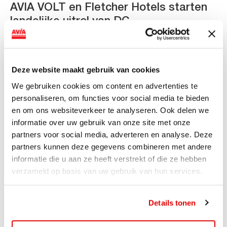
AVIA VOLT en Fletcher Hotels starten
landelijke uitrol van DC-
snellaadinfrastructuur
AVIA VOLT en Fletcher Hotels starten landelijke uitrol
van DC-snellaadinfrastructuur AVIA VOLT en...
Deze website maakt gebruik van cookies
Lees verder
We gebruiken cookies om content en advertenties te
personaliseren, om functies voor social media te bieden
en om ons websiteverkeer te analyseren. Ook delen we
informatie over uw gebruik van onze site met onze
partners voor social media, adverteren en analyse. Deze
partners kunnen deze gegevens combineren met andere
informatie die u aan ze heeft verstrekt of die ze hebben
verzameld op basis van uw gebruik van hun services.
Details tonen