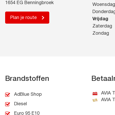
1654 EG Benningbroek
Woensda
Donderda
Plan je route
Vrijdag
Zaterdag
Zondag
Brandstoffen
Betaal
AVIA T
AdBlue Shop
AVIA T
Diesel
Euro 95 E10