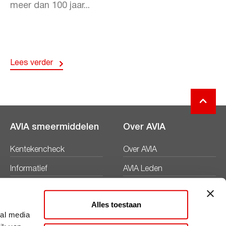
meer dan 100 jaar...
Lees verder
AVIA smeermiddelen
Over AVIA
Kentekencheck
Over AVIA
Informatief
AVIA Leden
Productbladen
Nieuws
Alles toestaan
Veiligheidsbladen
Duurzaamheid
ial media