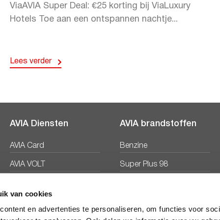
ViaAVIA Super Deal: €25 korting bij ViaLuxury
Hotels Toe aan een ontspannen nachtje...
Lees verder
AVIA Diensten
AVIA brandstoffen
AVIA Card
Benzine
AVIA VOLT
Super Plus 98
AVIA Energie
Diesel
ik van cookies
Ecosave
ontent en advertenties te personaliseren, om functies voor soc