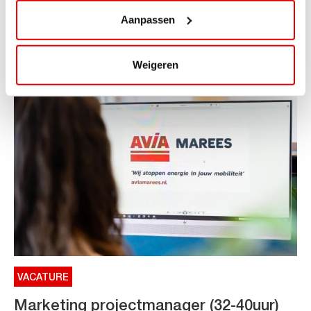
Aanpassen
ViaAVIA Super Deal: €25 korting bij ViaLuxury Hotels
Toe aan een ontspannen nachtje...
Lees verder
Weigeren
VACATURE
Marketing projectmanager (32-40uur)