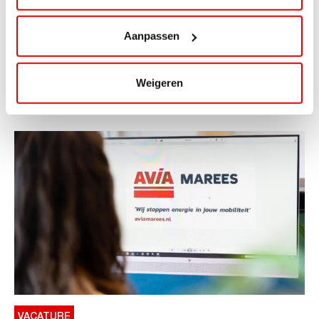
ViaAVIA Super Deal: 20% korting bij
ViaLuxury Hotels
Aanpassen
ViaAVIA Super Deal: €25 korting bij ViaLuxury Hotels
Toe aan een ontspannen nachtje...
Weigeren
Lees verder
VACATURE