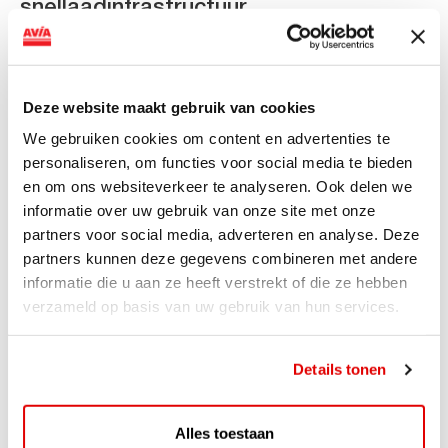
snellaadinfrastructuur
AVIA VOLT en Fletcher Hotels starten landelijke uitrol
van DC-snellaadinfrastructuur AVIA VOLT en...
Lees verder
Deze website maakt gebruik van cookies
We gebruiken cookies om content en advertenties te
personaliseren, om functies voor social media te bieden
en om ons websiteverkeer te analyseren. Ook delen we
informatie over uw gebruik van onze site met onze
partners voor social media, adverteren en analyse. Deze
partners kunnen deze gegevens combineren met andere
informatie die u aan ze heeft verstrekt of die ze hebben
verzameld op basis van uw gebruik van hun services.
Details tonen
ACTIE
Alles toestaan