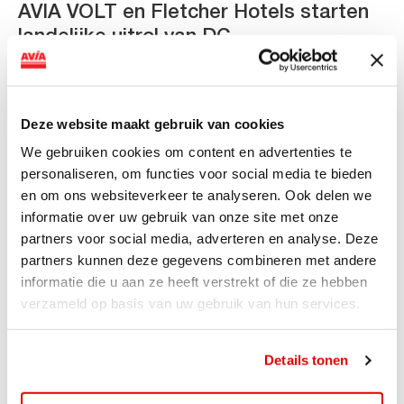
AVIA VOLT en Fletcher Hotels starten
landelijke uitrol van DC-
snellaadinfrastructuur
AVIA VOLT en Fletcher Hotels starten landelijke uitrol
van DC-snellaadinfrastructuur AVIA VOLT en...
Deze website maakt gebruik van cookies
Lees verder
We gebruiken cookies om content en advertenties te
personaliseren, om functies voor social media te bieden
en om ons websiteverkeer te analyseren. Ook delen we
informatie over uw gebruik van onze site met onze
partners voor social media, adverteren en analyse. Deze
partners kunnen deze gegevens combineren met andere
informatie die u aan ze heeft verstrekt of die ze hebben
verzameld op basis van uw gebruik van hun services.
Details tonen