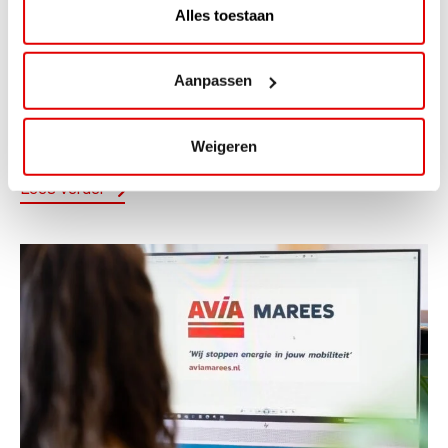
Alles toestaan
ACTIE
ViaAVIA Super Deal: 20% korting bij
Aanpassen
ViaLuxury Hotels
ViaAVIA Super Deal: €25 korting bij ViaLuxury Hotels
Weigeren
Toe aan een ontspannen nachtje...
Lees verder