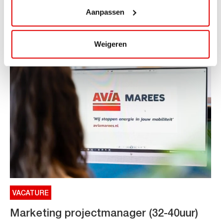
ViaAVIA Super Deal: €25 korting bij ViaLuxury Hotels
Aanpassen
Toe aan een ontspannen nachtje...
Lees verder
Weigeren
VACATURE
Marketing projectmanager (32-40uur)