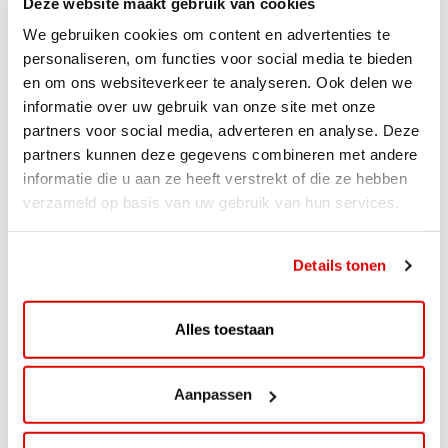
Deze website maakt gebruik van cookies
We gebruiken cookies om content en advertenties te
personaliseren, om functies voor social media te bieden
en om ons websiteverkeer te analyseren. Ook delen we
informatie over uw gebruik van onze site met onze
partners voor social media, adverteren en analyse. Deze
partners kunnen deze gegevens combineren met andere
informatie die u aan ze heeft verstrekt of die ze hebben
verzameld op basis van uw gebruik van hun services.
ACTIE
ViaAVIA Super Deal: 20% korting bij
Details tonen
ViaLuxury Hotels
ViaAVIA Super Deal: €25 korting bij ViaLuxury Hotels
Alles toestaan
Toe aan een ontspannen nachtje...
Lees verder
Aanpassen