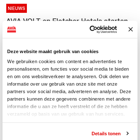
NIEUWS
AVIA VOLT en Fletcher Hotels starten
landelijke uitrol van DC-
snellaadinfrastructuur
AVIA VOLT en Fletcher Hotels starten landelijke uitrol
Deze website maakt gebruik van cookies
van DC-snellaadinfrastructuur AVIA VOLT en...
We gebruiken cookies om content en advertenties te
Lees verder
personaliseren, om functies voor social media te bieden
en om ons websiteverkeer te analyseren. Ook delen we
informatie over uw gebruik van onze site met onze
partners voor social media, adverteren en analyse. Deze
partners kunnen deze gegevens combineren met andere
informatie die u aan ze heeft verstrekt of die ze hebben
verzameld op basis van uw gebruik van hun services.
Details tonen