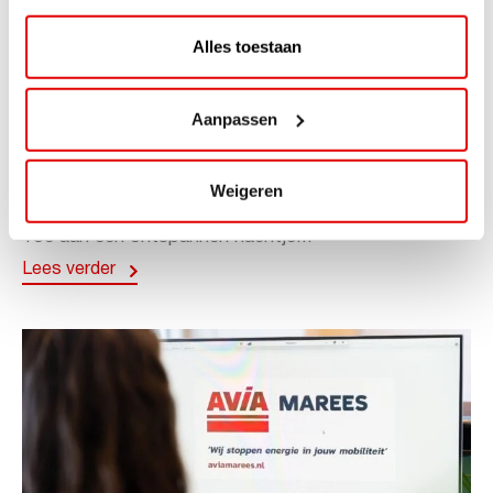
Alles toestaan
ACTIE
Aanpassen
ViaAVIA Super Deal: 20% korting bij
ViaLuxury Hotels
Weigeren
ViaAVIA Super Deal: €25 korting bij ViaLuxury Hotels
Toe aan een ontspannen nachtje...
Lees verder