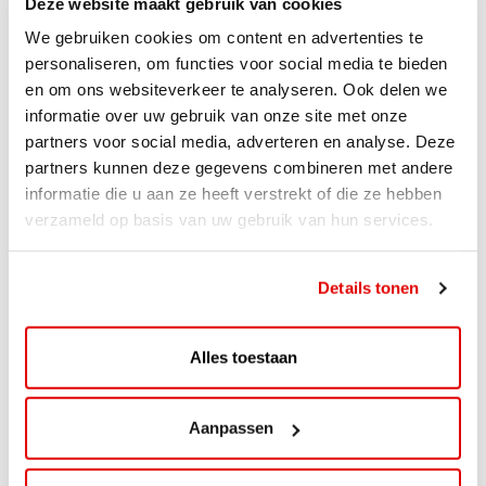
Deze website maakt gebruik van cookies
We gebruiken cookies om content en advertenties te
personaliseren, om functies voor social media te bieden
en om ons websiteverkeer te analyseren. Ook delen we
informatie over uw gebruik van onze site met onze
partners voor social media, adverteren en analyse. Deze
partners kunnen deze gegevens combineren met andere
informatie die u aan ze heeft verstrekt of die ze hebben
verzameld op basis van uw gebruik van hun services.
ACTIE
ViaAVIA Super Deal: 20% korting bij
Details tonen
ViaLuxury Hotels
ViaAVIA Super Deal: €25 korting bij ViaLuxury Hotels
Alles toestaan
Toe aan een ontspannen nachtje...
Lees verder
Aanpassen