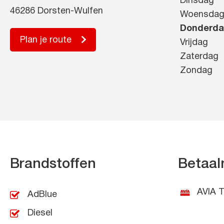
Dinsdag
46286 Dorsten-Wulfen
Woensda
Donderd
Plan je route
Vrijdag
Zaterdag
Zondag
Brandstoffen
Betaal
AVIA T
AdBlue
Diesel