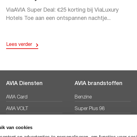
ViaAVIA Super Deal: €25 korting bij ViaLuxury
Hotels Toe aan een ontspannen nachtje...
Lees verder
AVIA Diensten
AVIA brandstoffen
AVIA Card
Benzine
AVIA VOLT
Super Plus 98
AVIA Energie
Diesel
ik van cookies
Ecosave
ontent en advertenties te personaliseren, om functies voor soc