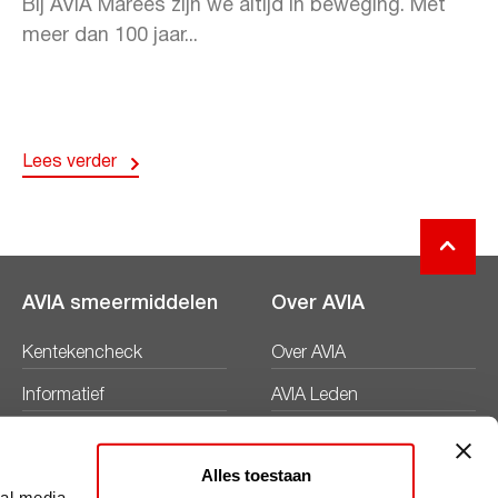
Bij AVIA Marees zijn we altijd in beweging. Met
meer dan 100 jaar...
Lees verder
AVIA smeermiddelen
Over AVIA
Kentekencheck
Over AVIA
Informatief
AVIA Leden
Productbladen
Nieuws
Alles toestaan
Veiligheidsbladen
Duurzaamheid
ial media