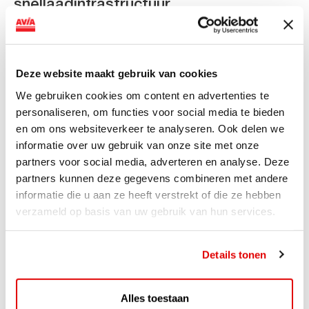
snellaadinfrastructuur
AVIA VOLT en Fletcher Hotels starten landelijke uitrol
van DC-snellaadinfrastructuur AVIA VOLT en...
Lees verder
Deze website maakt gebruik van cookies
We gebruiken cookies om content en advertenties te
personaliseren, om functies voor social media te bieden
en om ons websiteverkeer te analyseren. Ook delen we
informatie over uw gebruik van onze site met onze
partners voor social media, adverteren en analyse. Deze
partners kunnen deze gegevens combineren met andere
informatie die u aan ze heeft verstrekt of die ze hebben
verzameld op basis van uw gebruik van hun services.
Details tonen
ACTIE
Alles toestaan