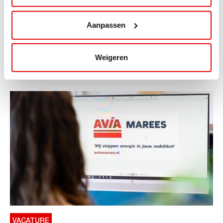
ViaAVIA Super Deal: 20% korting bij
ViaLuxury Hotels
Aanpassen
ViaAVIA Super Deal: €25 korting bij ViaLuxury Hotels
Toe aan een ontspannen nachtje...
Weigeren
Lees verder
VACATURE