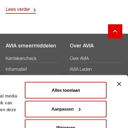
Lees verder
AVIA smeermiddelen
Over AVIA
Kentekencheck
Over AVIA
Informatief
AVIA Leden
Productbladen
Nieuws
Alles toestaan
Veiligheidsbladen
Duurzaamheid
ial media
ik van
Werken bij
Aanpassen
nen deze
Word AVIA ondernemer
Weigeren