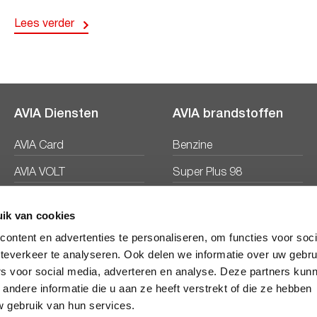
Lees verder
AVIA Diensten
AVIA brandstoffen
AVIA Card
Benzine
AVIA VOLT
Super Plus 98
AVIA Energie
Diesel
ik van cookies
Ecosave
ontent en advertenties te personaliseren, om functies voor soc
teverkeer te analyseren. Ook delen we informatie over uw gebru
rs voor social media, adverteren en analyse. Deze partners kun
ndere informatie die u aan ze heeft verstrekt of die ze hebben
 gebruik van hun services.