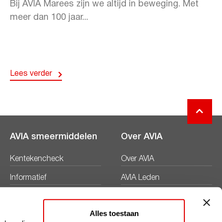
Bij AVIA Marees zijn we altijd in beweging. Met
meer dan 100 jaar...
Lees verder
AVIA smeermiddelen
Over AVIA
Kentekencheck
Over AVIA
Informatief
AVIA Leden
Productbladen
Nieuws
Alles toestaan
Veiligheidsbladen
Duurzaamheid