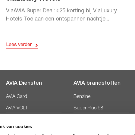
ViaAVIA Super Deal: €25 korting bij ViaLuxury
Hotels Toe aan een ontspannen nachtje...
Lees verder
AVIA Diensten
AVIA brandstoffen
AVIA Card
Benzine
AVIA VOLT
Super Plus 98
AVIA Energie
Diesel
ik van cookies
Ecosave