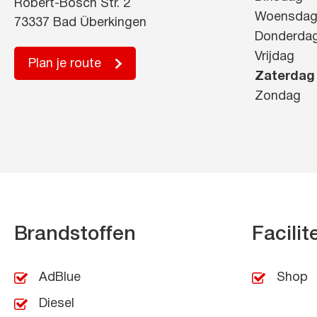
Robert-Bosch Str. 2
Woensda
73337 Bad Überkingen
Donderda
Vrijdag
Plan je route
Zaterdag
Zondag
Brandstoffen
Facilit
AdBlue
Shop
Diesel