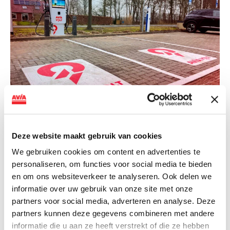
NIEUWS
Deze website maakt gebruik van cookies
AVIA VOLT en Fletcher Hotels starten
landelijke uitrol van DC-
We gebruiken cookies om content en advertenties te
personaliseren, om functies voor social media te bieden
snellaadinfrastructuur
en om ons websiteverkeer te analyseren. Ook delen we
AVIA VOLT en Fletcher Hotels starten landelijke uitrol
informatie over uw gebruik van onze site met onze
van DC-snellaadinfrastructuur AVIA VOLT en...
partners voor social media, adverteren en analyse. Deze
partners kunnen deze gegevens combineren met andere
Lees verder
informatie die u aan ze heeft verstrekt of die ze hebben