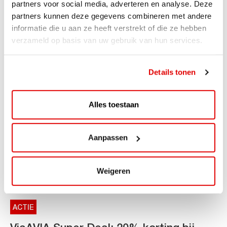
snellaadinfrastructuur
partners voor social media, adverteren en analyse. Deze
partners kunnen deze gegevens combineren met andere
AVIA VOLT en Fletcher Hotels starten landelijke uitrol
informatie die u aan ze heeft verstrekt of die ze hebben
van DC-snellaadinfrastructuur AVIA VOLT en...
verzameld op basis van uw gebruik van hun services.
Lees verder
Details tonen
Alles toestaan
Aanpassen
Weigeren
ACTIE