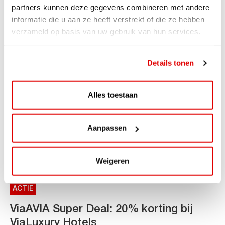
AVIA VOLT en Fletcher Hotels starten landelijke uitrol
partners kunnen deze gegevens combineren met andere
van DC-snellaadinfrastructuur AVIA VOLT en...
informatie die u aan ze heeft verstrekt of die ze hebben
verzameld op basis van uw gebruik van hun services.
Lees verder
Details tonen
Alles toestaan
Aanpassen
Weigeren
ACTIE
ViaAVIA Super Deal: 20% korting bij
ViaLuxury Hotels