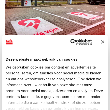
NIEUWS
AVIA VOLT en Fletcher Hotels starten
Deze website maakt gebruik van cookies
landelijke uitrol van DC-
We gebruiken cookies om content en advertenties te
snellaadinfrastructuur
personaliseren, om functies voor social media te bieden
AVIA VOLT en Fletcher Hotels starten landelijke uitrol
en om ons websiteverkeer te analyseren. Ook delen we
van DC-snellaadinfrastructuur AVIA VOLT en...
informatie over uw gebruik van onze site met onze
partners voor social media, adverteren en analyse. Deze
Lees verder
partners kunnen deze gegevens combineren met andere
informatie die u aan ze heeft verstrekt of die ze hebben
verzameld op basis van uw gebruik van hun services.