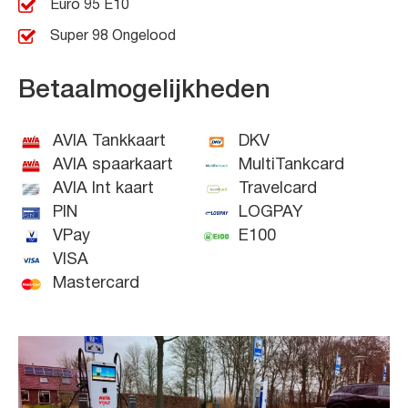
Euro 95 E10
Super 98 Ongelood
Betaalmogelijkheden
AVIA Tankkaart
DKV
AVIA spaarkaart
MultiTankcard
AVIA Int kaart
Travelcard
PIN
LOGPAY
VPay
E100
VISA
Mastercard