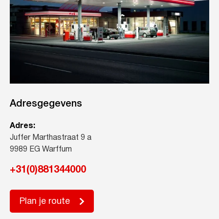
Adresgegevens
Adres:
Juffer Marthastraat 9 a
9989 EG Warffum
+31(0)881344000
Plan je route