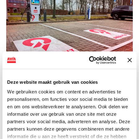
NIEUWS
Deze website maakt gebruik van cookies
AVIA VOLT en Fletcher Hotels starten
landelijke uitrol van DC-
We gebruiken cookies om content en advertenties te
personaliseren, om functies voor social media te bieden
snellaadinfrastructuur
en om ons websiteverkeer te analyseren. Ook delen we
AVIA VOLT en Fletcher Hotels starten landelijke uitrol
informatie over uw gebruik van onze site met onze
van DC-snellaadinfrastructuur AVIA VOLT en...
partners voor social media, adverteren en analyse. Deze
partners kunnen deze gegevens combineren met andere
Lees verder
informatie die u aan ze heeft verstrekt of die ze hebben