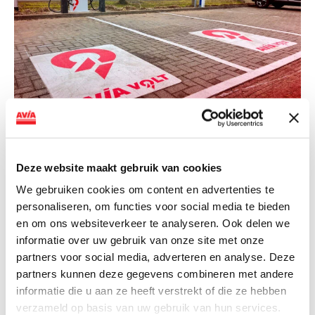
NIEUWS
AVIA VOLT en Fletcher Hotels starten
Deze website maakt gebruik van cookies
landelijke uitrol van DC-
snellaadinfrastructuur
We gebruiken cookies om content en advertenties te
personaliseren, om functies voor social media te bieden
AVIA VOLT en Fletcher Hotels starten landelijke uitrol
en om ons websiteverkeer te analyseren. Ook delen we
van DC-snellaadinfrastructuur AVIA VOLT en...
informatie over uw gebruik van onze site met onze
Lees verder
partners voor social media, adverteren en analyse. Deze
partners kunnen deze gegevens combineren met andere
informatie die u aan ze heeft verstrekt of die ze hebben
verzameld op basis van uw gebruik van hun services.