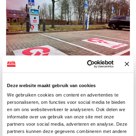
NIEUWS
Deze website maakt gebruik van cookies
AVIA VOLT en Fletcher Hotels starten
We gebruiken cookies om content en advertenties te
landelijke uitrol van DC-
personaliseren, om functies voor social media te bieden
snellaadinfrastructuur
en om ons websiteverkeer te analyseren. Ook delen we
informatie over uw gebruik van onze site met onze
AVIA VOLT en Fletcher Hotels starten landelijke uitrol
partners voor social media, adverteren en analyse. Deze
van DC-snellaadinfrastructuur AVIA VOLT en...
partners kunnen deze gegevens combineren met andere