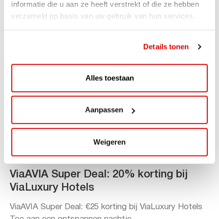
Lees verder
informatie die u aan ze heeft verstrekt of die ze hebben
verzameld op basis van uw gebruik van hun services.
Details tonen
Alles toestaan
Aanpassen
Weigeren
ACTIE
ViaAVIA Super Deal: 20% korting bij
ViaLuxury Hotels
ViaAVIA Super Deal: €25 korting bij ViaLuxury Hotels