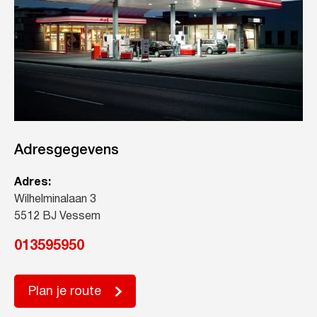
Adresgegevens
Adres:
Wilhelminalaan 3
5512 BJ Vessem
013595950
Plan je route