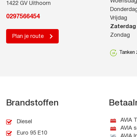
Woensda
1422 GV Uithoorn
Donderda
0297566454
Vrijdag
Zaterdag
Zondag
Plan je route
Tanken 2
Brandstoffen
Betaal
AVIA T
Diesel
AVIA s
Euro 95 E10
AVIA I