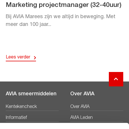
Marketing projectmanager (32-40uur)
Bij AVIA Marees zijn we altijd in beweging. Met
meer dan 100 jaar...
Lees verder
AVIA smeermiddelen
Over AVIA
Kentekencheck
Over AVIA
Informatief
AVIA Leden
Productbladen
Nieuws