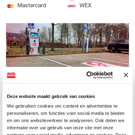
Mastercard
WEX
Deze website maakt gebruik van cookies
NIEUWS
We gebruiken cookies om content en advertenties te
personaliseren, om functies voor social media te bieden
AVIA VOLT en Fletcher Hotels starten
en om ons websiteverkeer te analyseren. Ook delen we
landelijke uitrol van DC-
informatie over uw gebruik van onze site met onze
snellaadinfrastructuur
partners voor social media, adverteren en analyse. Deze