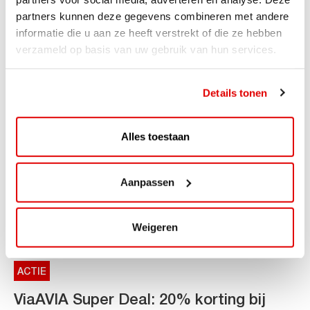
partners kunnen deze gegevens combineren met andere
AVIA VOLT en Fletcher Hotels starten landelijke uitrol
informatie die u aan ze heeft verstrekt of die ze hebben
van DC-snellaadinfrastructuur AVIA VOLT en...
verzameld op basis van uw gebruik van hun services.
Lees verder
Details tonen
Alles toestaan
Aanpassen
Weigeren
ACTIE
ViaAVIA Super Deal: 20% korting bij