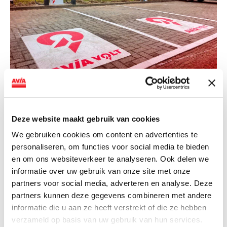
NIEUWS
AVIA VOLT en Fletcher Hotels starten
landelijke uitrol van DC-
Deze website maakt gebruik van cookies
snellaadinfrastructuur
We gebruiken cookies om content en advertenties te
personaliseren, om functies voor social media te bieden
AVIA VOLT en Fletcher Hotels starten landelijke uitrol
en om ons websiteverkeer te analyseren. Ook delen we
van DC-snellaadinfrastructuur AVIA VOLT en...
informatie over uw gebruik van onze site met onze
Lees verder
partners voor social media, adverteren en analyse. Deze
partners kunnen deze gegevens combineren met andere
informatie die u aan ze heeft verstrekt of die ze hebben
verzameld op basis van uw gebruik van hun services.