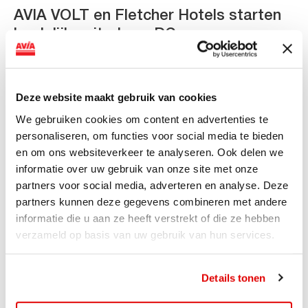
AVIA VOLT en Fletcher Hotels starten
landelijke uitrol van DC-
snellaadinfrastructuur
AVIA VOLT en Fletcher Hotels starten landelijke uitrol
Deze website maakt gebruik van cookies
van DC-snellaadinfrastructuur AVIA VOLT en...
Lees verder
We gebruiken cookies om content en advertenties te
personaliseren, om functies voor social media te bieden
en om ons websiteverkeer te analyseren. Ook delen we
informatie over uw gebruik van onze site met onze
partners voor social media, adverteren en analyse. Deze
partners kunnen deze gegevens combineren met andere
informatie die u aan ze heeft verstrekt of die ze hebben
verzameld op basis van uw gebruik van hun services.
Details tonen