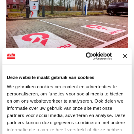
NIEUWS
AVIA VOLT en Fletcher Hotels starten
Deze website maakt gebruik van cookies
landelijke uitrol van DC-
We gebruiken cookies om content en advertenties te
snellaadinfrastructuur
personaliseren, om functies voor social media te bieden
en om ons websiteverkeer te analyseren. Ook delen we
AVIA VOLT en Fletcher Hotels starten landelijke uitrol
informatie over uw gebruik van onze site met onze
van DC-snellaadinfrastructuur AVIA VOLT en...
partners voor social media, adverteren en analyse. Deze
Lees verder
partners kunnen deze gegevens combineren met andere
informatie die u aan ze heeft verstrekt of die ze hebben