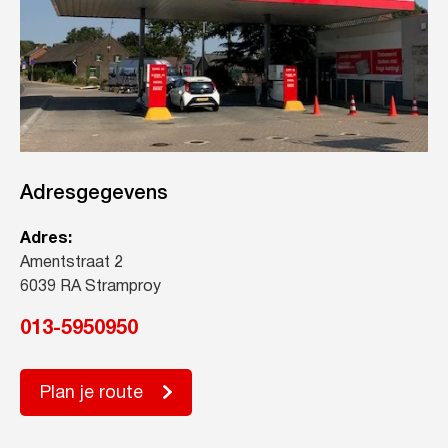
Adresgegevens
Adres:
Amentstraat 2
6039 RA Stramproy
013-5950950
Plan je route